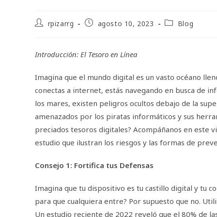
Autor
Publicación
Categoría
rpizarrg
agosto 10, 2023
Blog
de
de
de
la
la
la
entrada:
entrada:
entrada:
Introducción: El Tesoro en Línea
Imagina que el mundo digital es un vasto océano llen
conectas a internet, estás navegando en busca de in
los mares, existen peligros ocultos debajo de la supe
amenazados por los piratas informáticos y sus herr
preciados tesoros digitales? Acompáñanos en este vi
estudio que ilustran los riesgos y las formas de prev
Consejo 1: Fortifica tus Defensas
Imagina que tu dispositivo es tu castillo digital y tu c
para que cualquiera entre? Por supuesto que no. Utili
Un estudio reciente de 2022 reveló que el 80% de las