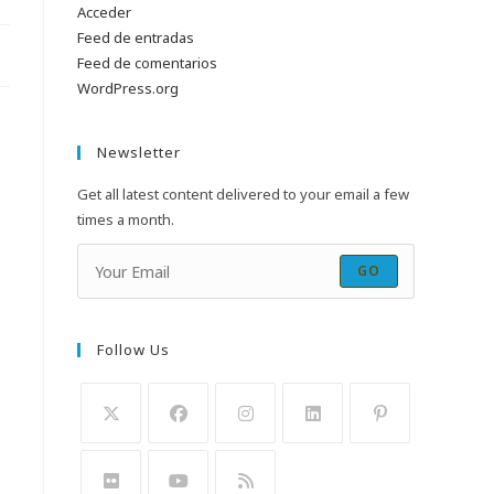
Acceder
Feed de entradas
Feed de comentarios
WordPress.org
Newsletter
Get all latest content delivered to your email a few
times a month.
GO
Follow Us
Se
Se
Se
Se
Se
abre
abre
abre
abre
abre