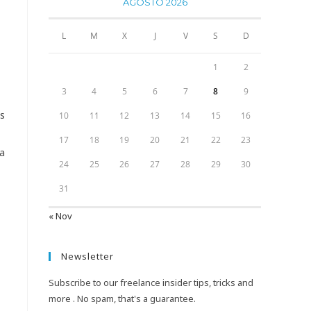
AGOSTO 2026
L
M
X
J
V
S
D
1
2
3
4
5
6
7
8
9
s
10
11
12
13
14
15
16
17
18
19
20
21
22
23
a
24
25
26
27
28
29
30
31
« Nov
Newsletter
Subscribe to our freelance insider tips, tricks and
more . No spam, that's a guarantee.