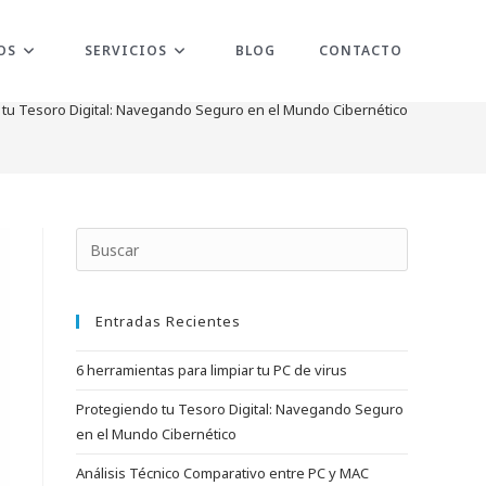
OS
SERVICIOS
BLOG
CONTACTO
tu Tesoro Digital: Navegando Seguro en el Mundo Cibernético
Pulsa
Escape
para
Entradas Recientes
cerrar
el
6 herramientas para limpiar tu PC de virus
panel
de
Protegiendo tu Tesoro Digital: Navegando Seguro
búsqueda.
en el Mundo Cibernético
Análisis Técnico Comparativo entre PC y MAC