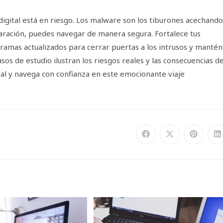
digital está en riesgo. Los malware son los tiburones acechando
aración, puedes navegar de manera segura. Fortalece tus
amas actualizados para cerrar puertas a los intrusos y mantén
asos de estudio ilustran los riesgos reales y las consecuencias d
al y navega con confianza en este emocionante viaje
Se
Se
Se
S
abre
abre
abre
a
en
en
en
e
una
una
una
u
nueva
nueva
nueva
n
ventana
ventana
ventana
v