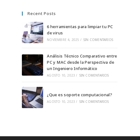
Se
Se
Se
Se
Se
abre
abre
abre
abre
abre
Recent Posts
en
en
en
en
en
una
una
una
una
una
6 herramientas para limpiar tu PC
nueva
nueva
de virus
nueva
nueva
nueva
NOVIEMBRE 4, 2025
/
SIN COMENTARIOS
pestaña
pestaña
pestaña
pestaña
pestaña
Análisis Técnico Comparativo entre
PC y MAC desde la Perspectiva de
un Ingeniero Informático
AGOSTO 10, 2023
/
SIN COMENTARIOS
¿Que es soporte computacional?
AGOSTO 10, 2023
/
SIN COMENTARIOS