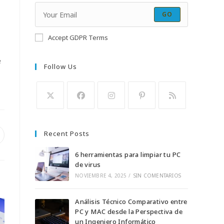
GO
Accept GDPR Terms
e
Follow Us
Se
Se
Se
Se
Se
abre
abre
abre
abre
abre
Recent Posts
e
en
en
en
en
en
bre
n
una
una
una
una
una
6 herramientas para limpiar tu PC
na
nueva
nueva
de virus
nueva
nueva
nueva
ueva
entana
NOVIEMBRE 4, 2025
/
SIN COMENTARIOS
pestaña
pestaña
pestaña
pestaña
pestaña
Análisis Técnico Comparativo entre
PC y MAC desde la Perspectiva de
un Ingeniero Informático