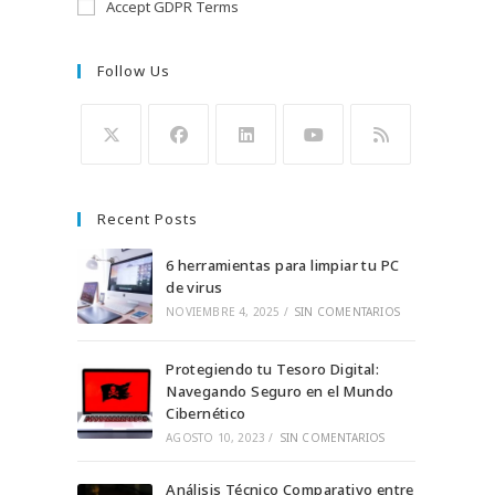
Accept GDPR Terms
Follow Us
Se
Se
Se
Se
Se
abre
abre
abre
abre
abre
Recent Posts
en
en
en
en
en
una
una
una
una
una
6 herramientas para limpiar tu PC
nueva
nueva
de virus
nueva
nueva
nueva
NOVIEMBRE 4, 2025
/
SIN COMENTARIOS
pestaña
pestaña
pestaña
pestaña
pestaña
Protegiendo tu Tesoro Digital:
Navegando Seguro en el Mundo
Cibernético
AGOSTO 10, 2023
/
SIN COMENTARIOS
Análisis Técnico Comparativo entre