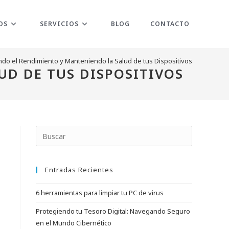
OS
SERVICIOS
BLOG
CONTACTO
ando el Rendimiento y Manteniendo la Salud de tus Dispositivos
D DE TUS DISPOSITIVOS
Pulsa
Escape
para
Entradas Recientes
cerrar
el
6 herramientas para limpiar tu PC de virus
panel
de
Protegiendo tu Tesoro Digital: Navegando Seguro
búsqueda.
en el Mundo Cibernético