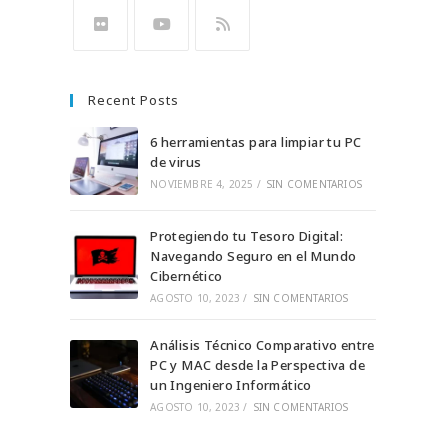
Se
Se
Se
Se
Se
abre
abre
abre
abre
abre
en
en
en
en
en
Se
Se
Se
una
una
una
una
una
abre
abre
abre
Recent Posts
nueva
nueva
nueva
nueva
nueva
en
en
en
pestaña
pestaña
pestaña
pestaña
pestaña
una
una
una
6 herramientas para limpiar tu PC
nueva
nueva
de virus
nueva
NOVIEMBRE 4, 2025
/
SIN COMENTARIOS
pestaña
pestaña
pestaña
Protegiendo tu Tesoro Digital:
Navegando Seguro en el Mundo
Cibernético
AGOSTO 10, 2023
/
SIN COMENTARIOS
Análisis Técnico Comparativo entre
PC y MAC desde la Perspectiva de
un Ingeniero Informático
AGOSTO 10, 2023
/
SIN COMENTARIOS