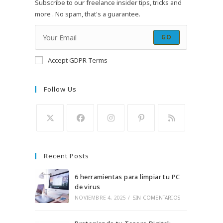
Subscribe to our freelance insider tips, tricks and
more . No spam, that's a guarantee.
GO
Accept GDPR Terms
Follow Us
Se
Se
Se
Se
Se
abre
abre
abre
abre
abre
Recent Posts
en
en
en
en
en
una
una
una
una
una
6 herramientas para limpiar tu PC
nueva
nueva
de virus
nueva
nueva
nueva
NOVIEMBRE 4, 2025
/
SIN COMENTARIOS
pestaña
pestaña
pestaña
pestaña
pestaña