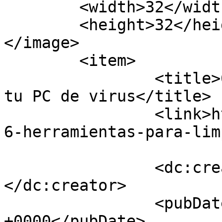
	<width>32</width>

	<height>32</height>

</image> 

	<item>

		<title>6 herramientas para limpiar 
tu PC de virus</title>

		<link>https://www.virtualcloud.cl/
6-herramientas-para-lim
		<dc:creator><![CDATA[rpizarrg]]>
</dc:creator>

		<pubDate>Tue, 04 Nov 2025 20:58:20 
+0000</pubDate>
