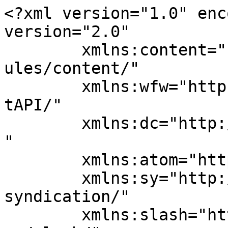
<?xml version="1.0" enc
version="2.0"

	xmlns:content="http://purl.org/rss/1.0/mod
ules/content/"

	xmlns:wfw="http://wellformedweb.org/Commen
tAPI/"

	xmlns:dc="http://purl.org/dc/elements/1.1/
"

	xmlns:atom="http://www.w3.org/2005/Atom"

	xmlns:sy="http://purl.org/rss/1.0/modules/
syndication/"

	xmlns:slash="http://purl.org/rss/1.0/modul