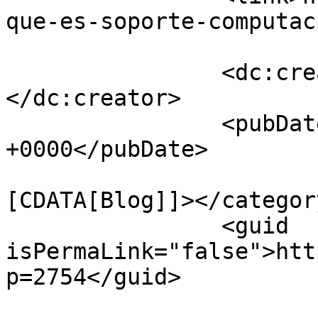
que-es-soporte-computac
		<dc:creator><![CDATA[rpizarrg]]>
</dc:creator>

		<pubDate>Thu, 10 Aug 2023 23:46:31 
+0000</pubDate>

				<catego
[CDATA[Blog]]></category
		<guid 
isPermaLink="false">htt
p=2754</guid>
