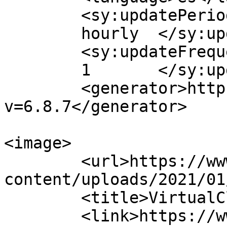
	<sy:updatePeriod>

	hourly	</sy:updatePeriod>

	<sy:updateFrequency>

	1	</sy:updateFrequency>

	<generator>https://wordpress.org/?
v=6.8.7</generator>

<image>

	<url>https://www.virtualcloud.cl/wp-
content/uploads/2021/01
	<title>VirtualCloud</title>

	<link>https://www.virtualcloud.cl</link>
