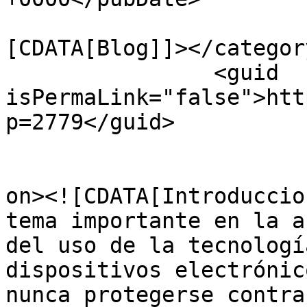
				<catego
[CDATA[Blog]]></category
		<guid 
isPermaLink="false">htt
p=2779</guid>

					<de
on><![CDATA[Introduccio
tema importante en la a
del uso de la tecnologí
dispositivos electrónic
nunca protegerse contra