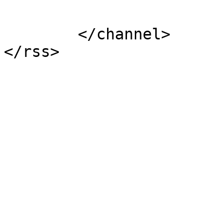
			</item>
	</channel>
