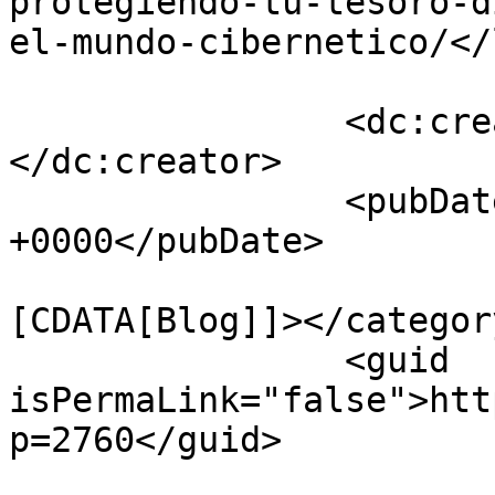
protegiendo-tu-tesoro-d
el-mundo-cibernetico/</
		<dc:creator><![CDATA[rpizarrg]]>
</dc:creator>

		<pubDate>Fri, 11 Aug 2023 01:10:03 
+0000</pubDate>

				<catego
[CDATA[Blog]]></category
		<guid 
isPermaLink="false">htt
p=2760</guid>
