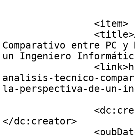
			</item>
		<item>

		<title>Análisis Técnico 
Comparativo entre PC y 
un Ingeniero Informátic
		<link>https://www.virtualcloud.cl/
analisis-tecnico-compar
la-perspectiva-de-un-in
		<dc:creator><![CDATA[rpizarrg]]>
</dc:creator>

		<pubDate>Fri, 11 Aug 2023 00:18:32 