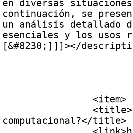
en diversas situaciones
continuación, se presen
un análisis detallado d
esenciales y los usos r
[&#8230;]]]></descriptio
			</item>
		<item>

		<title>¿Que es soporte 
computacional?</title>

		<link>https://www.virtualcloud.cl/