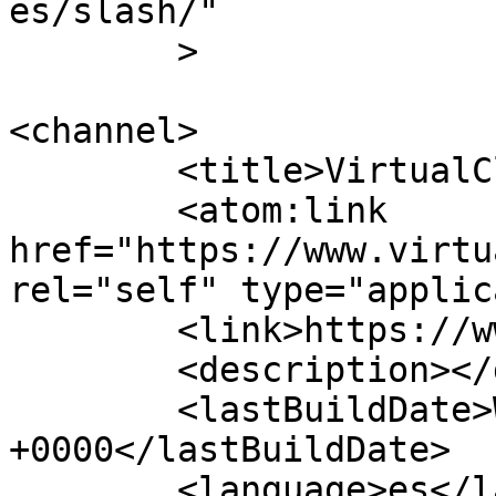
es/slash/"

	>

<channel>

	<title>VirtualCloud</title>

	<atom:link 
href="https://www.virtu
rel="self" type="applic
	<link>https://www.virtualcloud.cl</link>

	<description></description>

	<lastBuildDate>Wed, 05 Nov 2025 23:45:59 
+0000</lastBuildDate>

	<language>es</language>
