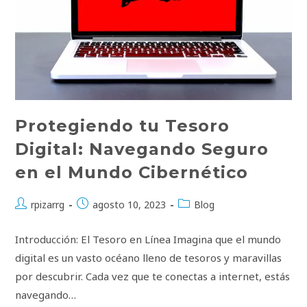
Protegiendo tu Tesoro
Digital: Navegando Seguro
en el Mundo Cibernético
Autor
Publicación
Categoría
rpizarrg
agosto 10, 2023
Blog
de
de
de
la
la
la
Introducción: El Tesoro en Línea Imagina que el mundo
entrada:
entrada:
entrada:
digital es un vasto océano lleno de tesoros y maravillas
por descubrir. Cada vez que te conectas a internet, estás
navegando…