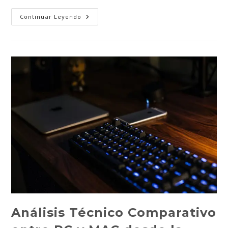
Protegiendo
Continuar Leyendo
Tu
Tesoro
Digital:
Navegando
Seguro
En
El
Mundo
Cibernético
Análisis Técnico Comparativo