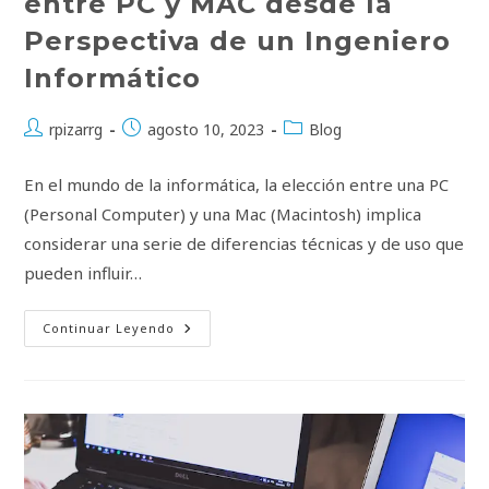
entre PC y MAC desde la
Perspectiva de un Ingeniero
Informático
Autor
Publicación
Categoría
rpizarrg
agosto 10, 2023
Blog
de
de
de
la
la
la
En el mundo de la informática, la elección entre una PC
entrada:
entrada:
entrada:
(Personal Computer) y una Mac (Macintosh) implica
considerar una serie de diferencias técnicas y de uso que
pueden influir…
Análisis
Continuar Leyendo
Técnico
Comparativo
Entre
PC
Y
MAC
Desde
La
Perspectiva
De