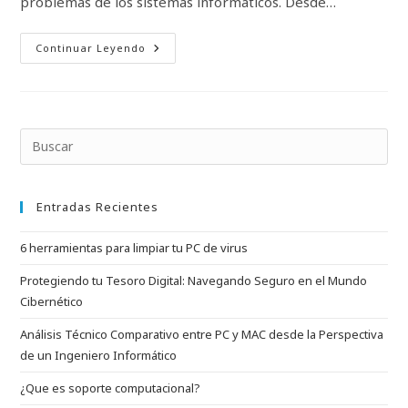
problemas de los sistemas informáticos. Desde…
¿Que
Continuar Leyendo
Es
Soporte
Computacional?
Pul
Esc
par
Entradas Recientes
cer
el
6 herramientas para limpiar tu PC de virus
pan
de
Protegiendo tu Tesoro Digital: Navegando Seguro en el Mundo
bús
Cibernético
Análisis Técnico Comparativo entre PC y MAC desde la Perspectiva
de un Ingeniero Informático
¿Que es soporte computacional?