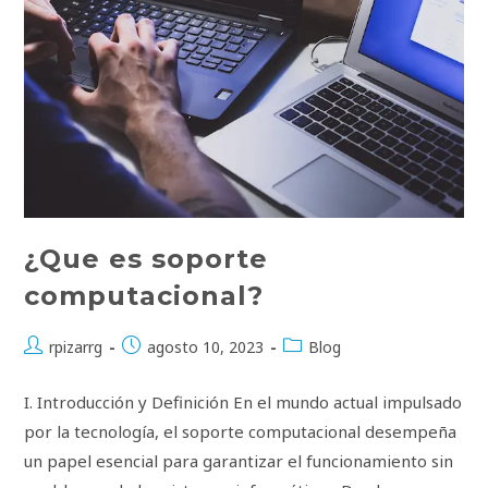
Un
Ingeniero
Informático
¿Que es soporte
computacional?
Autor
Publicación
Categoría
rpizarrg
agosto 10, 2023
Blog
de
de
de
la
la
la
I. Introducción y Definición En el mundo actual impulsado
entrada:
entrada:
entrada:
por la tecnología, el soporte computacional desempeña
un papel esencial para garantizar el funcionamiento sin