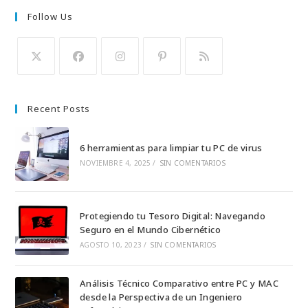
Follow Us
Se
Se
Se
Se
Se
abre
abre
abre
abre
abre
Recent Posts
en
en
en
en
en
una
una
una
una
una
6 herramientas para limpiar tu PC de virus
nueva
nueva
nueva
nueva
nueva
NOVIEMBRE 4, 2025
/
SIN COMENTARIOS
pestaña
pestaña
pestaña
pestaña
pestaña
Protegiendo tu Tesoro Digital: Navegando
Seguro en el Mundo Cibernético
AGOSTO 10, 2023
/
SIN COMENTARIOS
Análisis Técnico Comparativo entre PC y MAC
desde la Perspectiva de un Ingeniero