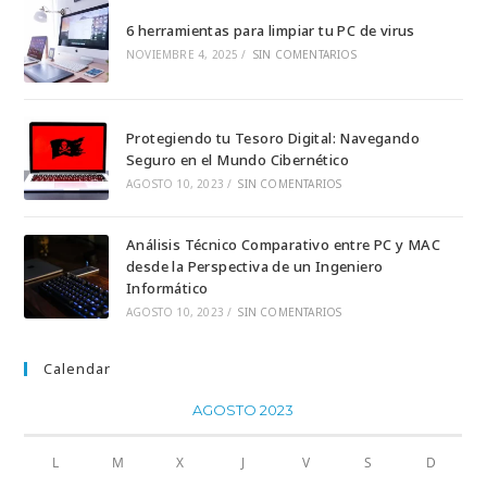
una
una
6 herramientas para limpiar tu PC de virus
nueva
nueva
NOVIEMBRE 4, 2025
/
SIN COMENTARIOS
pestaña
pestaña
Protegiendo tu Tesoro Digital: Navegando
Seguro en el Mundo Cibernético
AGOSTO 10, 2023
/
SIN COMENTARIOS
Análisis Técnico Comparativo entre PC y MAC
desde la Perspectiva de un Ingeniero
Informático
AGOSTO 10, 2023
/
SIN COMENTARIOS
Calendar
AGOSTO 2023
L
M
X
J
V
S
D