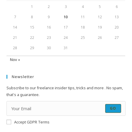
1
2
3
4
5
6
7
8
9
10
11
12
13
14
15
16
17
18
19
20
21
22
23
24
25
26
27
28
29
30
31
Nov »
Newsletter
Subscribe to our freelance insider tips, tricks and more . No spam,
that's a guarantee.
GO
Accept GDPR Terms