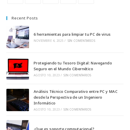
Se
Se
Se
Se
Se
abre
abre
abre
abre
abre
Recent Posts
en
en
en
en
en
una
una
una
una
una
6 herramientas para limpiar tu PC de virus
nueva
nueva
nueva
nueva
nueva
NOVIEMBRE 4, 2025
/
SIN COMENTARIOS
pestaña
pestaña
pestaña
pestaña
pestaña
Protegiendo tu Tesoro Digital: Navegando
Seguro en el Mundo Cibernético
AGOSTO 10, 2023
/
SIN COMENTARIOS
Análisis Técnico Comparativo entre PC y MAC
desde la Perspectiva de un Ingeniero
Informático
AGOSTO 10, 2023
/
SIN COMENTARIOS
¿Que es soporte computacional?