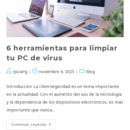
6 herramientas para limpiar
tu PC de virus
Autor
Publicación
Categoría
rpizarrg
noviembre 4, 2025
Blog
de
de
de
la
la
la
Introduccion La ciberseguridad es un tema importante
entrada:
entrada:
entrada:
en la actualidad. Con el aumento del uso de la tecnología
y la dependencia de los dispositivos electrónicos, es más
importante que nunca…
6
Continuar Leyendo
Herramientas