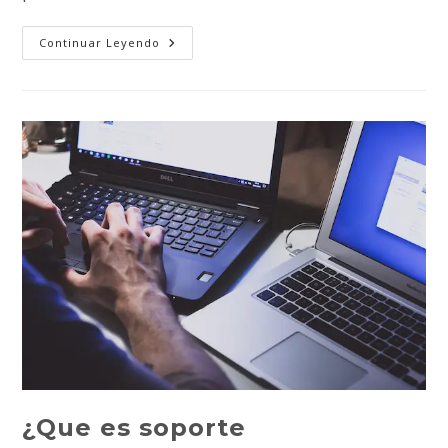
Análisis
Continuar Leyendo
Técnico
Comparativo
Entre
PC
Y
MAC
Desde
La
Perspectiva
De
Un
Ingeniero
Informático
¿Que es soporte