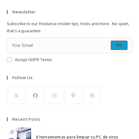
Newsletter
Subscribe to our freelance insider tips, tricks and more . No spam,
that's a guarantee.
GO
Accept GDPR Terms
Follow Us
Se
Se
Se
Se
Se
abre
abre
abre
abre
abre
Recent Posts
en
en
en
en
en
una
una
una
una
una
6 herramientas para limpiar tu PC de virus
nueva
nueva
nueva
nueva
nueva