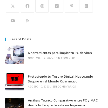
Se
Se
Se
Se
Se
Se
abre
abre
abre
abre
abre
abre
en
en
en
en
en
en
Se
Se
una
una
una
una
una
una
abre
abre
Recent Posts
nueva
nueva
nueva
nueva
nueva
nueva
en
en
pestaña
pestaña
pestaña
pestaña
pestaña
pestaña
una
una
6 herramientas para limpiar tu PC de virus
nueva
nueva
NOVIEMBRE 4, 2025
/
SIN COMENTARIOS
pestaña
pestaña
Protegiendo tu Tesoro Digital: Navegando
Seguro en el Mundo Cibernético
AGOSTO 10, 2023
/
SIN COMENTARIOS
Análisis Técnico Comparativo entre PC y MAC
desde la Perspectiva de un Ingeniero