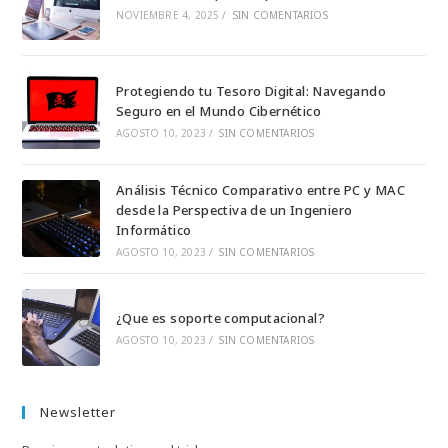
NOVIEMBRE 4, 2025
/
SIN COMENTARIOS
pestaña
pestaña
pestaña
pestaña
pestaña
Protegiendo tu Tesoro Digital: Navegando
Seguro en el Mundo Cibernético
AGOSTO 10, 2023
/
SIN COMENTARIOS
Análisis Técnico Comparativo entre PC y MAC
desde la Perspectiva de un Ingeniero
Informático
AGOSTO 10, 2023
/
SIN COMENTARIOS
¿Que es soporte computacional?
AGOSTO 10, 2023
/
SIN COMENTARIOS
Newsletter