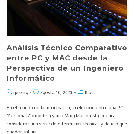
Análisis Técnico Comparativo
entre PC y MAC desde la
Perspectiva de un Ingeniero
Informático
Autor
Publicación
Categoría
rpizarrg
agosto 10, 2023
Blog
de
de
de
la
la
la
En el mundo de la informática, la elección entre una PC
entrada:
entrada:
entrada:
(Personal Computer) y una Mac (Macintosh) implica
considerar una serie de diferencias técnicas y de uso que
pueden influir…