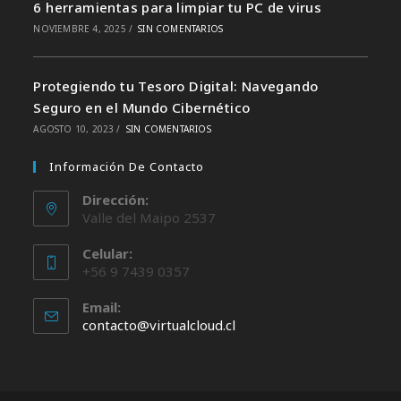
6 herramientas para limpiar tu PC de virus
NOVIEMBRE 4, 2025
/
SIN COMENTARIOS
Protegiendo tu Tesoro Digital: Navegando
Seguro en el Mundo Cibernético
AGOSTO 10, 2023
/
SIN COMENTARIOS
Información De Contacto
Dirección:
Valle del Maipo 2537
Celular:
+56 9 7439 0357
Email:
Se
contacto@virtualcloud.cl
abre
en
tu
aplicación