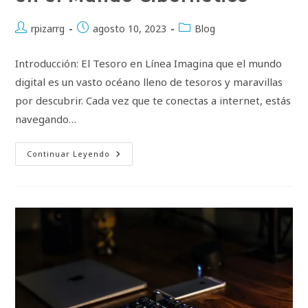
Autor
Publicación
Categoría
rpizarrg
agosto 10, 2023
Blog
de
de
de
la
la
la
Introducción: El Tesoro en Línea Imagina que el mundo
entrada:
entrada:
entrada:
digital es un vasto océano lleno de tesoros y maravillas
por descubrir. Cada vez que te conectas a internet, estás
navegando…
Protegiendo
Continuar Leyendo
Tu
Tesoro
Digital:
Navegando
Seguro
En
El
Mundo
Cibernético