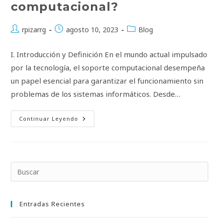
computacional?
Autor
Publicación
Categoría
rpizarrg
agosto 10, 2023
Blog
de
de
de
la
la
la
I. Introducción y Definición En el mundo actual impulsado
entrada:
entrada:
entrada:
por la tecnología, el soporte computacional desempeña
un papel esencial para garantizar el funcionamiento sin
problemas de los sistemas informáticos. Desde…
¿Que
Continuar Leyendo
Es
Soporte
Computacional?
Pul
Esc
par
Entradas Recientes
cer
el